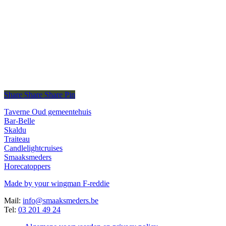
€
6,08
Prijs per stuk
In winkelmand
Lima 4 pers.
€
23,00
Prijs per taart
Share
Share
Share
Share
Pin
Taverne Oud gemeentehuis
Bar-Belle
Skaldu
Traiteau
Candlelightcruises
Smaaksmeders
Horecatoppers
Made by your wingman F-reddie
Mail:
info@smaaksmeders.be
Tel:
03 201 49 24