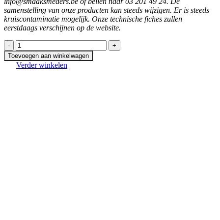
info@smaaksmeders.be of bellen naar 03 201 49 24. De
samenstelling van onze producten kan steeds wijzigen. Er is steeds
kruiscontaminatie mogelijk. Onze technische fiches zullen
eerstdaags verschijnen op de website.
SEASONED
WEDGES
Toevoegen aan winkelwagen
LW
Verder winkelen
2,5KG
HRC
aantal
In winkelmand
Naan met zalm en boursin HRC
€
6,60
Prijs per stuk
In winkelmand
Naan met kaas en hesp HRC
€
5,50
Prijs per stuk