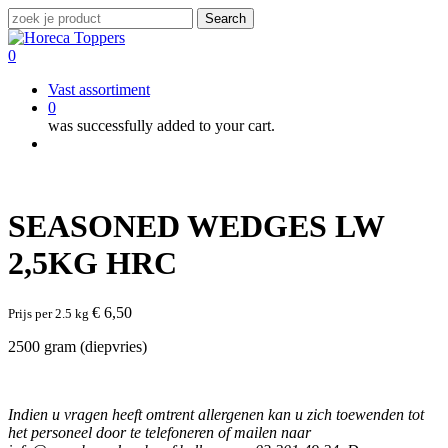
Skip
Search
to
Close
main
Search
0
content
Menu
Vast assortiment
0
was successfully added to your cart.
Menu
SEASONED WEDGES LW
2,5KG HRC
€
6,50
Prijs per 2.5 kg
2500 gram (diepvries)
Indien u vragen heeft omtrent allergenen kan u zich toewenden tot
het personeel door te telefoneren of mailen naar