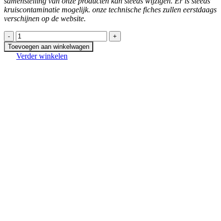
samenstelling van onze producten kan steeds wijzigen. Er is steeds
kruiscontaminatie mogelijk. onze technische fiches zullen eerstdaags
verschijnen op de website.
Mandarijn-
speculaas
Toevoegen aan winkelwagen
aantal
Verder winkelen
In winkelmand
Naan met zalm en boursin HRC
€
6,60
Prijs per stuk
In winkelmand
Naan met kaas en hesp HRC
€
5,50
Prijs per stuk