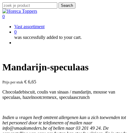
Skip
Search
to
Close
main
Search
0
content
Menu
Vast assortiment
0
was successfully added to your cart.
Menu
Mandarijn-speculaas
€
6,65
Prijs per stuk
Chocoladebiscuit, coulis van sinaas / mandarijn, mousse van
speculaas, hazelnootcremeux, speculaascrunch
Indien u vragen heeft omtrent allergenen kan u zich toewenden tot
het personeel door te telefoneren of mailen naar
info@smaaksmeders.be of bellen naar 03 201 49 24. De