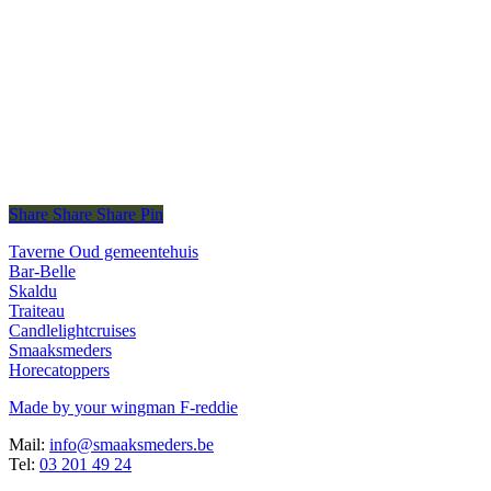
€
6,08
Prijs per stuk
In winkelmand
Lima 4 pers.
€
23,00
Prijs per taart
Share
Share
Share
Share
Pin
Taverne Oud gemeentehuis
Bar-Belle
Skaldu
Traiteau
Candlelightcruises
Smaaksmeders
Horecatoppers
Made by your wingman F-reddie
Mail:
info@smaaksmeders.be
Tel:
03 201 49 24